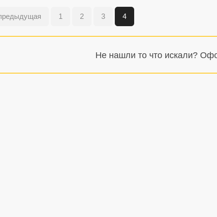
предыдущая
1
2
3
4
Не нашли то что искали? О