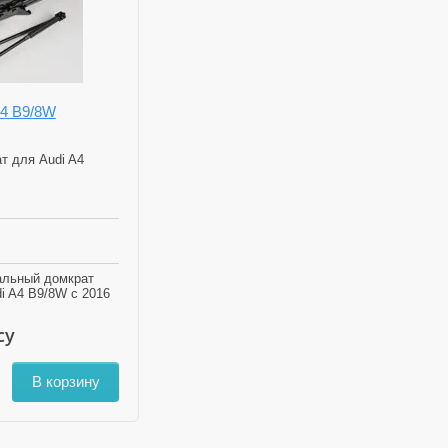
A4 B9/8W
т для Audi A4
альный домкрат
i A4 B9/8W с 2016
су
В корзину