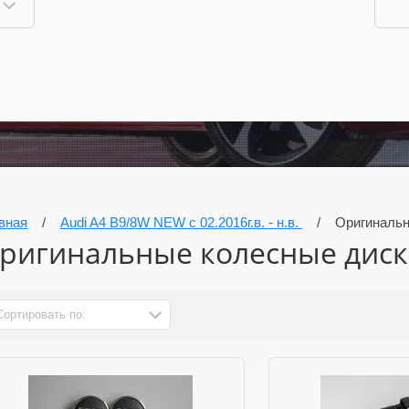
вная
/
Audi A4 B9/8W NEW c 02.2016г.в. - н.в.
/
Оригинальн
ригинальные колесные диск
Сортировать по: