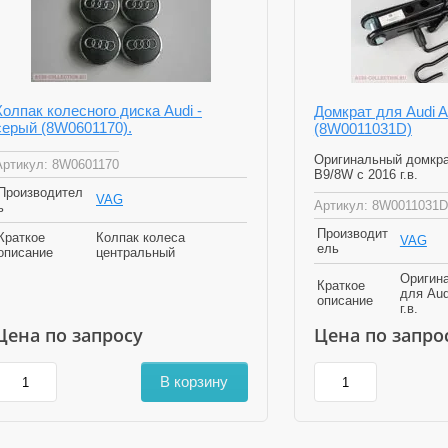
Колпак колесного диска Audi -
Домкрат для Audi 
серый (8W0601170).
(8W0011031D)
Оригинальный домкра
Артикул:
8W0601170
B9/8W с 2016 г.в.
Производител
VAG
Артикул:
8W0011031D
ь
Производит
Краткое
Колпак колеса
VAG
ель
описание
центральный
Оригин
Краткое
для Aud
описание
г.в.
Цена по запросу
Цена по запро
В корзину