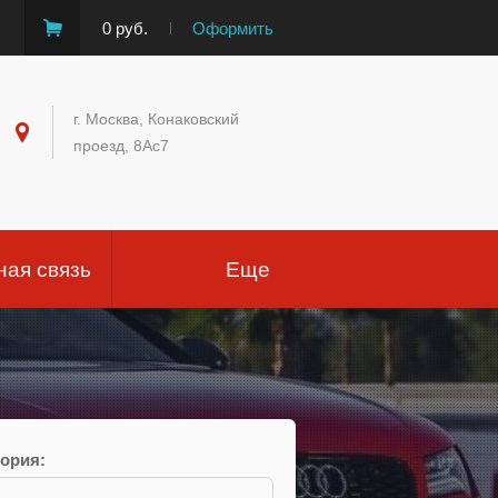
0 руб.
Оформить
г. Москва, Конаковский
проезд, 8Ас7
ная связь
Еще
гория: