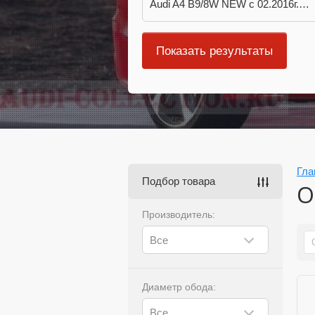
Audi A4 B9/8W NEW c 02.2016г.в. - н.в.
Гла
Подбор товара
О
Производитель:
Все
Диаметр обода:
Все