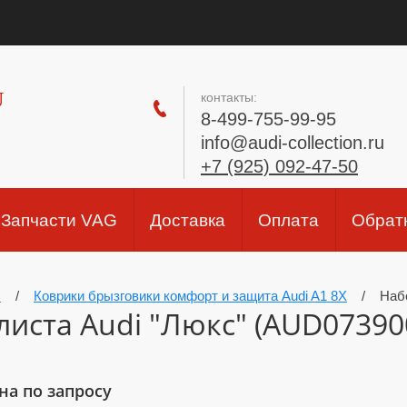
U
контакты:
8-499-755-99-95
info@audi-collection.ru
+7 (925) 092-47-50
Запчасти VAG
Доставка
Оплата
Обрат
.
/
Коврики брызговики комфорт и защита Audi A1 8X
/
Наб
иста Audi "Люкс" (AUD073900
на по запросу