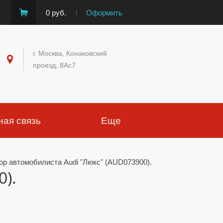
0 руб.
Оформить
г. Москва, Конаковский
проезд, 8Ас7
ная связь
Еще
ор автомобилиста Audi "Люкс" (AUD073900).
).