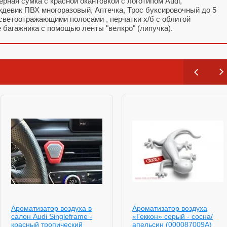
рная сумка с красной окантовкой с логотипом Audi,
девик ПВХ многоразовый, Аптечка, Трос буксировочный до 5
 светоотражающими полосами , перчатки х/б с облитой
 багажника с помощью ленты "велкро" (липучка).
Ароматизатор воздуха в
Ароматизатор воздуха
салон Audi Singleframe -
«Геккон» серый - сосна/
красный тропический
апельсин (000087009A)