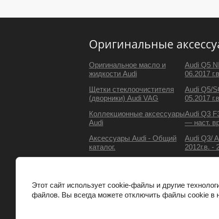
Оригинальные аксессу
Оригинальное масло и
Audi Q5 
жидкости Audi
06.2017 г.в
Щетки стеклоочистителя
Audi Q5/S
(дворники) Audi VAG
05.2017 г.
Коллекционные аксессуары
Audi Q3 F
Audi
— наст. в
Аксессуары Audi - Общий
Audi Q3/ 
каталог.
2012г.в. - 
Этот сайт использует cookie-файлы и другие технолог
файлов. Вы всегда можете отключить файлы cookie в 
Copyright © 2008 - 2021