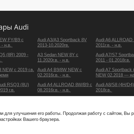
ары Audi
NEW FY/B9 с
Audi A3/A3 Sportback 8V
Audi A6 ALLROAD 
 - н.в.
2013-10.2020гв.
2011г.в. - н.в.
Q5 (8R) 2009 -
A3 Sedan NEW 8Y с
Audi A7/S7 Sportb
в.
11.2020г.в. - н.в.
2011 - 01.2018г.в.
3 NEW с 2019 г.в.
Audi A4 B9/8W NEW c
Audi A7 Sportback 
ремя
02.2016г.в. - н.в.
NEW 02.2018 — на
Audi RSQ3 (8U)
Audi A4 ALLROAD 8W/B9 с
Audi A8/S8 (4H/D4)
2019 г.в.
08.2016г.в. - н.в.
2018г.в.
показать все
ии для улучшения его работы. Продолжая работу с сайтом, Вы 
настройках Вашего браузера.
Компания Мегагрупп: