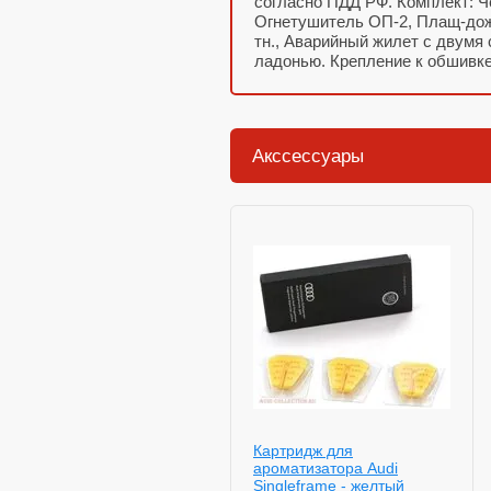
согласно ПДД РФ. Комплект: Че
Огнетушитель ОП-2, Плащ-дож
тн., Аварийный жилет с двумя
ладонью. Крепление к обшивке
Акссессуары
роматизатор воздуха в
Картридж для
алон Audi Singleframe -
ароматизатора Audi
елтый лимон и имбирь
Singleframe - желтый