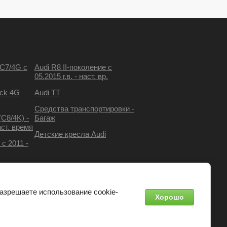
C7/4G с
Audi R8 II-поколение с
05.2015 г.в. - наст. вр.
ack 4G
Audi TT
Средства транспортировки -
(C8/4K) -
Багаж
ст. время
Детские кресла Audi
 с 2011 -
разрешаете использование cookie-
Хорошо
разработка интернет-магазинов